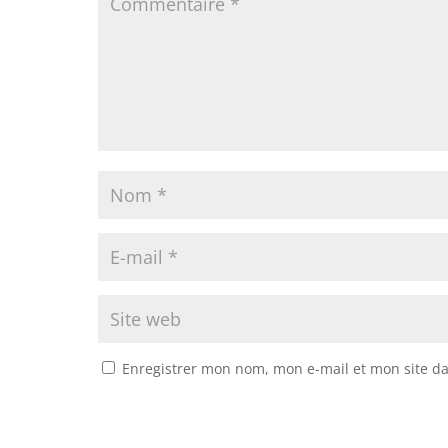
Enregistrer mon nom, mon e-mail et mon site d