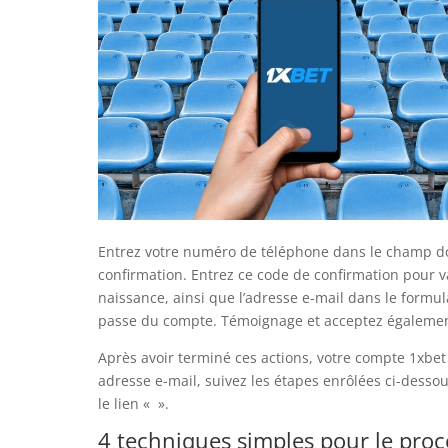
Entrez votre numéro de téléphone dans le champ do
confirmation. Entrez ce code de confirmation pour va
naissance, ainsi que l’adresse e-mail dans le formul
passe du compte. Témoignage et acceptez également
Après avoir terminé ces actions, votre compte 1xbe
adresse e-mail, suivez les étapes enrôlées ci-desso
le lien « ».
4 techniques simples pour le proc