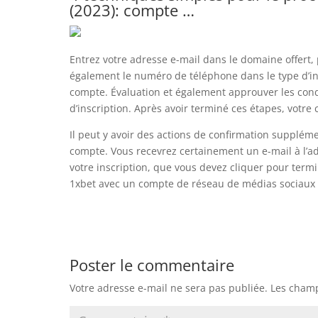
(2023): compte …
Entrez votre adresse e-mail dans le domaine offert, p
également le numéro de téléphone dans le type d’in
compte. Évaluation et également approuver les cond
d’inscription. Après avoir terminé ces étapes, votr
Il peut y avoir des actions de confirmation supplémen
compte. Vous recevrez certainement un e-mail à l’ad
votre inscription, que vous devez cliquer pour term
1xbet avec un compte de réseau de médias sociaux
Poster le commentaire
Votre adresse e-mail ne sera pas publiée.
Les champ