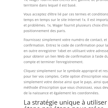
territoire dans lequel il est basé.
Vous acceptez d’être lié par ces termes et condition
temps en temps sur le site Internet 1x. Il est impor
et problèmes. 1x, Wager fournit plusieurs choix d’i
positionnement des paris.
Fournissez simplement votre numéro de contact, et
confirmation. Entrez le code de confirmation pour la
en outre enregistrer 1xbet en utilisant votre adress
pour obtenir un lien Web de confirmation à l’aide du 
compte et terminer l’enregistrement.
Cliquez simplement sur le symbole approprié et res
pour lier vos comptes. Cette option d’inscription vo
simplement votre devise ainsi que le pays, ainsi q
méthode d’inscription que vous choisissez, vous dev
de la naissance et également les coordonnées.
La stratégie unique à utilise