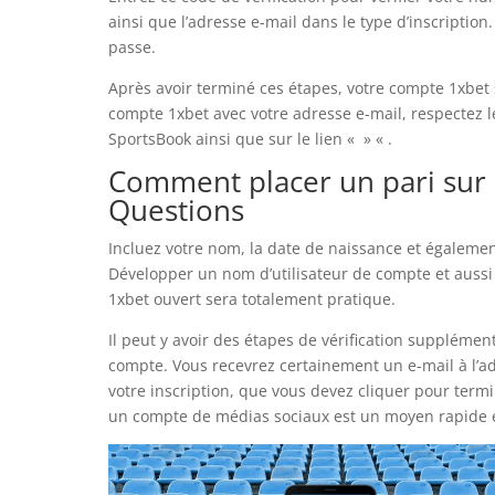
ainsi que l’adresse e-mail dans le type d’inscriptio
passe.
Après avoir terminé ces étapes, votre compte 1xbet
compte 1xbet avec votre adresse e-mail, respectez le
SportsBook ainsi que sur le lien « » « .
Comment placer un pari sur 
Questions
Incluez votre nom, la date de naissance et égalemen
Développer un nom d’utilisateur de compte et aussi
1xbet ouvert sera totalement pratique.
Il peut y avoir des étapes de vérification supplément
compte. Vous recevrez certainement un e-mail à l’ad
votre inscription, que vous devez cliquer pour termi
un compte de médias sociaux est un moyen rapide 